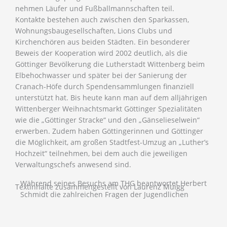
nehmen Läufer und Fußballmannschaften teil.
Kontakte bestehen auch zwischen den Sparkassen,
Wohnungsbaugesellschaften, Lions Clubs und
Kirchenchören aus beiden Städten. Ein besonderer
Beweis der Kooperation wird 2002 deutlich, als die
Göttinger Bevölkerung die Lutherstadt Wittenberg beim
Elbehochwasser und später bei der Sanierung der
Cranach-Höfe durch Spendensammlungen finanziell
unterstützt hat. Bis heute kann man auf dem alljährigen
Wittenberger Weihnachtsmarkt Göttinger Spezialitäten
wie die „Göttinger Stracke“ und den „Gänselieselwein“
erwerben. Zudem haben Göttingerinnen und Göttinger
die Möglichkeit, am großen Stadtfest-Umzug an „Luther’s
Hochzeit“ teilnehmen, bei dem auch die jeweiligen
Verwaltungschefs anwesend sind.
Während seines Besuchs am THG beantwortet Herbert
Textinhalte zusammengestellt von Laurenz Muigg
Schmidt die zahlreichen Fragen der Jugendlichen