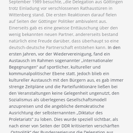
September 1989 besuchte, „die Delegation aus Göttingen
trotz Einladung vor verschlossenen Rathaustüren in
Wittenberg stand. Die ersten Reaktionen darauf fielen
auf Seiten der Göttinger Politiker ambivalent aus.
Einerseits gab es eine gewisse Enttäuschung über den
wenig bekannten neuen Partner, andererseits bestand
natürlich eine Freude darüber, dass überhaupt so eine
deutsch-deutsche Partnerschaft entstehen kann.
In den
ersten Jahren, vor der Wiedervereinigung, fand ein
Austausch im Rahmen sogenannter „internationaler
Begegnungen“ auf sportlicher, kultureller und
kommunalpolitischer Ebene statt. Jedoch blieb ein
kultureller Austausch mit den Bürgern aus, es gab immer
strenge Zeitpläne und die Parteifunktionäre ließen bei
den Veranstaltungen keine Gelegenheit ungenutzt, den
Sozialismus als überlegenes Gesellschaftsmodell
anzupreisen und die angebliche demokratische
Ausrichtung der selbsternannten „Diktatur des
Proletariats“ zu loben. Dies wurde speziell sichtbar, als
nach einer von Seiten der DDR kritisierten verschärften
„Ostpolitik“ der Bundesregierung die Delegation aus